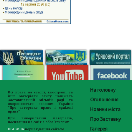
На головну
Всі права на статті, ілюстрації та
інші матеріали сайту належать
Оголошення
Заставнівській міській раді та
охороняються законом України
"Про авторське право і суміжні
Новини міста
права"
Про Заставну
При використанні матеріалів,
посилання на сайт є обов'язковим
Галерея
ПРАВИЛА
користування сайтом