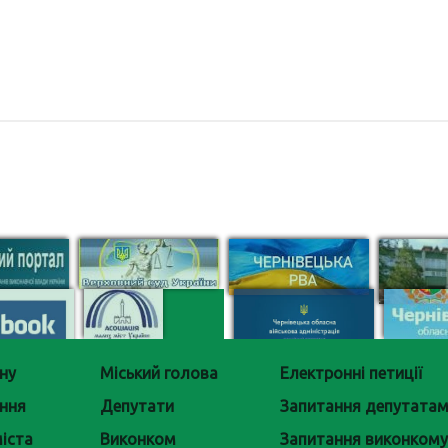
ну
Міський голова
Електронні петиції
ння
Депутати
Запитання депутата
іста
Виконком
Запитання виконкому