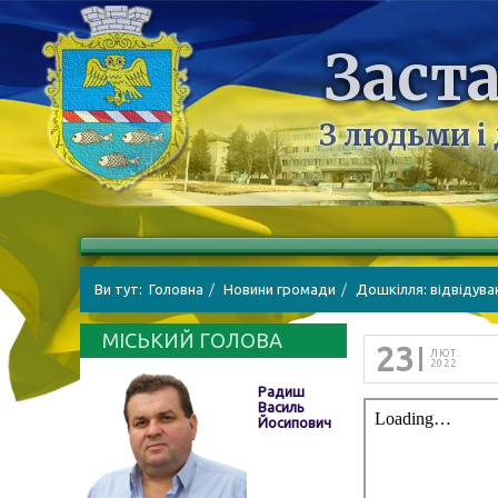
Заста
З людьми і
Ви тут:
Головна
Новини громади
Дошкілля: відвідува
МІСЬКИЙ ГОЛОВА
23
ЛЮТ.
2022
Радиш
Василь
Йосипович