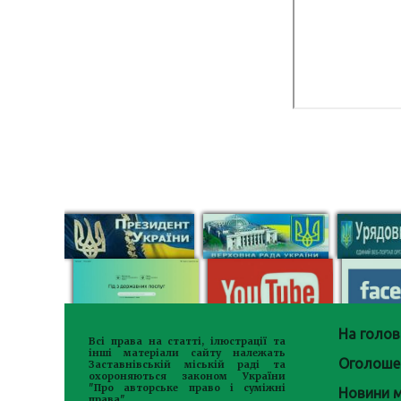
На голов
Всі права на статті, ілюстрації та
інші матеріали сайту належать
Оголоше
Заставнівській міській раді та
охороняються законом України
"Про авторське право і суміжні
Новини м
права"