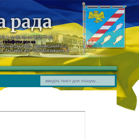
а рада
37) 3-12-91, пн-пт 8:30–17:30
а:
rada@zmr.gov.ua
Чернівецька обл., Чернівецький р-н,
м. Заставна, вул. Самоврядування, 9