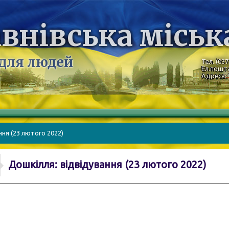
внівська міськ
 для людей
Тел. (037
Ел.пошт
Адреса: 
ння (23 лютого 2022)
Дошкілля: відвідування (23 лютого 2022)