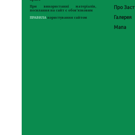
Про Заст
При використанні матеріалів,
посилання на сайт є обов'язковим
Галерея
ПРАВИЛА
користування сайтом
Мапа