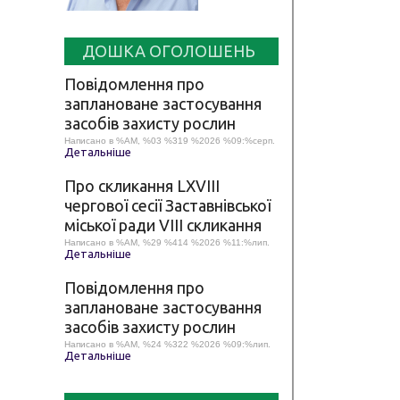
ДОШКА ОГОЛОШЕНЬ
Повідомлення про
заплановане застосування
засобів захисту рослин
Написано в %AM, %03 %319 %2026 %09:%серп.
Детальніше
Про скликання LХVІІІ
чергової сесії Заставнівської
міської ради VIII скликання
Написано в %AM, %29 %414 %2026 %11:%лип.
Детальніше
Повідомлення про
заплановане застосування
засобів захисту рослин
Написано в %AM, %24 %322 %2026 %09:%лип.
Детальніше