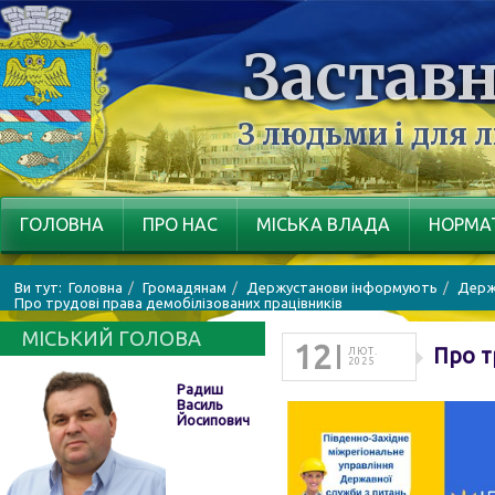
Заставн
З людьми і для 
ГОЛОВНА
ПРО НАС
МІСЬКА ВЛАДА
НОРМАТ
Ви тут:
Головна
Громадянам
Держустанови інформують
Держа
Про трудові права демобілізованих працівників
МІСЬКИЙ ГОЛОВА
12
Про т
ЛЮТ.
2025
Радиш
Василь
Йосипович