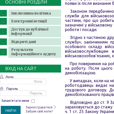
ОСНОВНІ РОЗДІЛИ
появи їх після визнання
Законом передбачен
Інклюзивна політика
служби для військовозо
частини, про що робитьс
Електронні петиції
зазначені у військовому
Доступ до публічної
роботи і посади.
інформації
Згідно з частиною другою
Відкриті дані
службу», закінченням п
особового складу війс
Результати
військовослужбовцем 
Інформаційного аудиту
військовозобов’язаних, є
Про повернення на робо
ВХІД НА САЙТ
на роботу. Після цього
демобілізацією.
Логін
У випадках, коли на мі
роботодавець видає нак
Пароль
трудового договору. Дн
демобілізованого праців
Запам'ятати мене
Відповідно до ст. 9 Зак
зараховується до стажу 
Зареєструватися
УВІЙТИ
ч. 1 ст. 25 Закону Украї
Забули свій логін?