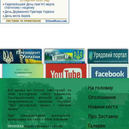
На головну
Всі права на статті, ілюстрації та
інші матеріали сайту належать
Оголошення
Заставнівській міській раді та
охороняються законом України
"Про авторське право і суміжні
Новини міста
права"
Про Заставну
При використанні матеріалів,
посилання на сайт є обов'язковим
Галерея
ПРАВИЛА
користування сайтом