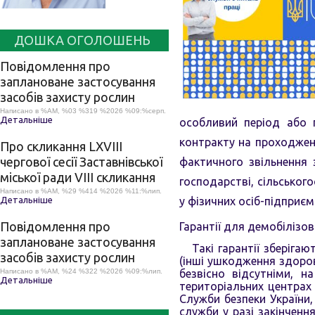
ДОШКА ОГОЛОШЕНЬ
Повідомлення про
заплановане застосування
засобів захисту рослин
Написано в %AM, %03 %319 %2026 %09:%серп.
Детальніше
особливий період або 
контракту на проходженн
Про скликання LХVІІІ
чергової сесії Заставнівської
фактичного звільнення
міської ради VIII скликання
господарстві, сільськог
Написано в %AM, %29 %414 %2026 %11:%лип.
Детальніше
у фізичних осіб-підприєм
Повідомлення про
Гарантії для демобілізов
заплановане застосування
Такі гарантії зберігаю
засобів захисту рослин
(інші ушкодження здоров
Написано в %AM, %24 %322 %2026 %09:%лип.
безвісно відсутніми, н
Детальніше
територіальних центрах 
Служби безпеки України,
служби у разі закінченн